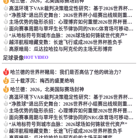
哈兰德：2026，北美国际赛场封神
3
4
高温环境下VAR裁判决策稳定性研究：基于2026世界杯的实证分析
5
“净胜球”退出历史舞台：2026世界杯小组赛出线规则重大改革聚焦“进球数”
6
主场优势的隐形杀招：心理博弈如何重塑2026世界杯晋级格局
7
面向赛事周期与草坪生长节律协同的NRG体育场可移动草皮托盘系统养护策略研究
8
“从地标符号到城市血脉：2026球场如何铸就世代资产”
9
越洋航程暗藏变数：长途飞行或成2026世界杯胜负手
10
高原暗局：瓜达拉哈拉与阿克伦的主场无形博弈
HOT VIDEO
足球录像
哈兰德的世界杯赌局：我们是否高估了他的统治力？
1
三十载浮沉：梅西的盛夏绝响
2
哈兰德：2026，北美国际赛场封神
3
4
高温环境下VAR裁判决策稳定性研究：基于2026世界杯的实证分析
5
“净胜球”退出历史舞台：2026世界杯小组赛出线规则重大改革聚焦“进球数”
6
主场优势的隐形杀招：心理博弈如何重塑2026世界杯晋级格局
7
面向赛事周期与草坪生长节律协同的NRG体育场可移动草皮托盘系统养护策略研究
8
“从地标符号到城市血脉：2026球场如何铸就世代资产”
9
越洋航程暗藏变数：长途飞行或成2026世界杯胜负手
10
高原暗局：瓜达拉哈拉与阿克伦的主场无形博弈