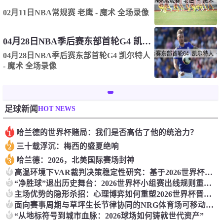
02月11日NBA常规赛 老鹰 - 魔术 全场录像
04月28日NBA季后赛东部首轮G4 凯尔特人 - 魔术 全场录像
04月28日NBA季后赛东部首轮G4 凯尔特人
- 魔术 全场录像
HOT NEWS
足球新闻
哈兰德的世界杯赌局：我们是否高估了他的统治力？
1
三十载浮沉：梅西的盛夏绝响
2
哈兰德：2026，北美国际赛场封神
3
4
高温环境下VAR裁判决策稳定性研究：基于2026世界杯的实证分析
5
“净胜球”退出历史舞台：2026世界杯小组赛出线规则重大改革聚焦“进球数”
6
主场优势的隐形杀招：心理博弈如何重塑2026世界杯晋级格局
7
面向赛事周期与草坪生长节律协同的NRG体育场可移动草皮托盘系统养护策略研究
8
“从地标符号到城市血脉：2026球场如何铸就世代资产”