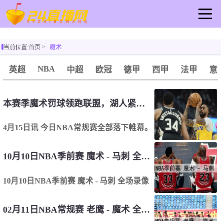
首页
当前位置:
首页
魔术
足球直播
篮球直播
NBA
英超
中超
欧冠
德甲
西甲
法甲
意
重要赛事
资讯
本赛季魔术罚球领跑联盟，湖人紧随其后，勇士居倒数第四！
录像
4月15日讯 今日NBA常规赛全部落下帷幕。
10月10日NBA季前赛 魔术 - 马刺 全场录像
10月10日NBA季前赛 魔术 - 马刺 全场录像
02月11日NBA常规赛 老鹰 - 魔术 全场录像