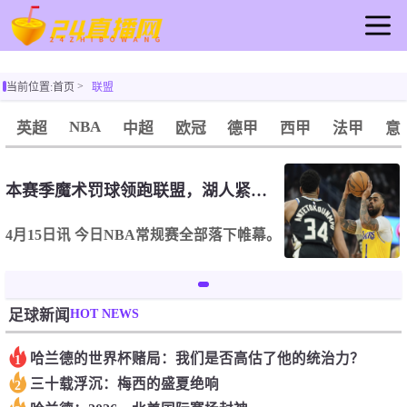
首页
当前位置:
首页
联盟
足球直播
篮球直播
NBA
英超
中超
欧冠
德甲
西甲
法甲
意
重要赛事
资讯
本赛季魔术罚球领跑联盟，湖人紧随其后，勇士居倒数第四！
录像
4月15日讯 今日NBA常规赛全部落下帷幕。
HOT NEWS
足球新闻
哈兰德的世界杯赌局：我们是否高估了他的统治力？
1
三十载浮沉：梅西的盛夏绝响
2