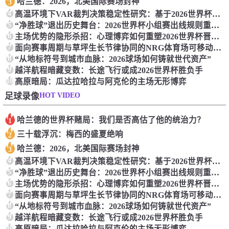
哈兰德：2026，北美国际赛场封神
3
4
高温环境下VAR裁判决策稳定性研究：基于2026世界杯的实证分析
5
“净胜球”退出历史舞台：2026世界杯小组赛出线规则重大改革聚焦“进球数”
6
主场优势的隐形杀招：心理博弈如何重塑2026世界杯晋级格局
7
面向赛事周期与草坪生长节律协同的NRG体育场可移动草皮托盘系统养护策略研究
8
“从地标符号到城市血脉：2026球场如何铸就世代资产”
9
越洋航程暗藏变数：长途飞行或成2026世界杯胜负手
10
高原暗局：瓜达拉哈拉与阿克伦的主场无形博弈
HOT VIDEO
足球录像
哈兰德的世界杯赌局：我们是否高估了他的统治力？
1
三十载浮沉：梅西的盛夏绝响
2
哈兰德：2026，北美国际赛场封神
3
4
高温环境下VAR裁判决策稳定性研究：基于2026世界杯的实证分析
5
“净胜球”退出历史舞台：2026世界杯小组赛出线规则重大改革聚焦“进球数”
6
主场优势的隐形杀招：心理博弈如何重塑2026世界杯晋级格局
7
面向赛事周期与草坪生长节律协同的NRG体育场可移动草皮托盘系统养护策略研究
8
“从地标符号到城市血脉：2026球场如何铸就世代资产”
9
越洋航程暗藏变数：长途飞行或成2026世界杯胜负手
10
高原暗局：瓜达拉哈拉与阿克伦的主场无形博弈