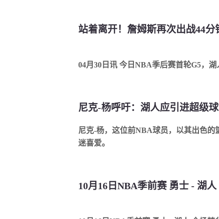
04月30日讯 今日NBA季后赛首轮G5
尼克-杨，这位前NBA球员，以其出色
迷喜爱。
10月16日NBA季前赛 勇士 - 湖