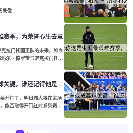
全场录像
难赛季，为荣誉心生去意
）在萨克拉门托国王队的未来，如今
帷幕，整
湖人迎战森林狼，八村垒或成赢球关键，谁还记得他是动物队克星？
要开打了，明日湖人将在主场
，能否取得开门红对系列赛的
SPN发布了两队首场比赛的胜