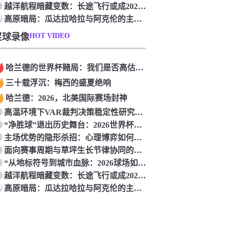
越洋航程暗藏变数：长途飞行或成2026世界杯胜负手
0
高原暗局：瓜达拉哈拉与阿克伦的主场无形博弈
足球录像
HOT VIDEO
哈兰德的世界杯赌局：我们是否高估了他的统治力？
三十载浮沉：梅西的盛夏绝响
哈兰德：2026，北美国际赛场封神
高温环境下VAR裁判决策稳定性研究：基于2026世界杯的实证分析
“净胜球”退出历史舞台：2026世界杯小组赛出线规则重大改革聚焦“进球数”
主场优势的隐形杀招：心理博弈如何重塑2026世界杯晋级格局
面向赛事周期与草坪生长节律协同的NRG体育场可移动草皮托盘系统养护策略研究
“从地标符号到城市血脉：2026球场如何铸就世代资产”
越洋航程暗藏变数：长途飞行或成2026世界杯胜负手
0
高原暗局：瓜达拉哈拉与阿克伦的主场无形博弈