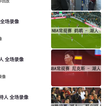
精华回放
人 全场录像
像
湖人 全场录像
录像
尔特人 全场录像