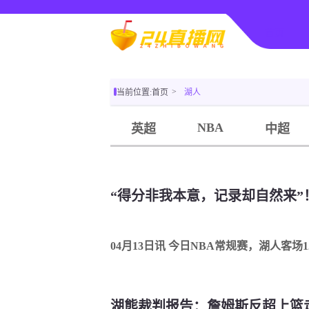
首页
当前位置:
首页
湖人
NBA
英超
中超
04月13日讯 今日NBA常规赛，湖人客场12