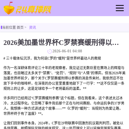
首页
当前位置:
首页
资讯
足球直播
篮球直播
2026美加墨世界杯C罗禁赛缓刑得以参赛
重要赛事
2026-06-01 04:08
资讯
# 三十载体坛沉浮，我为何说C罗的“缓刑”是世界杯最动人的救赎
录像
作为一名深耕体育评论三十年的老观察者，我见证过无数巨星在赛场上的辉煌与
落寞，也目睹过太多关于“禁赛”、“处罚”、“规则”与“人情”的博弈。但当2026年美
加墨世界杯前夕，那个关于C罗禁赛缓刑得以参赛的消息传来时，我依然忍不住
放下手中的咖啡杯，在深夜的办公室里重重地敲下了一行字：**这不仅仅是一条
规则上的让步，这是足球给予一个老将最后的温柔。**
许多同行已经用过“C罗禁赛缓刑参赛”这个标题，但在我看来，这个表述太过冰
冷，太过程序化。它忽略了事件背后那个正在与时间赛跑、与命运抗争的37岁男
人。我想换一种方式讲述这个故事——**《C罗的“缓刑”：当规则为热爱让路，
世界杯终于有了温度》**。
让我们回到事件本身。2024年，C罗在沙特联赛中因激烈抗议裁判判罚，被处以
多场禁赛。按照国际足联的相关规定，这一处罚理论上可以延伸至国家队赛事，