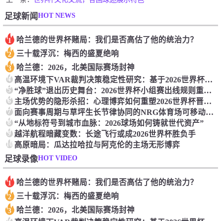
HOT NEWS
足球新闻
哈兰德的世界杯赌局：我们是否高估了他的统治力？
1
三十载浮沉：梅西的盛夏绝响
2
哈兰德：2026，北美国际赛场封神
3
4
高温环境下VAR裁判决策稳定性研究：基于2026世界杯的实证分析
5
“净胜球”退出历史舞台：2026世界杯小组赛出线规则重大改革聚焦“进球数”
6
主场优势的隐形杀招：心理博弈如何重塑2026世界杯晋级格局
7
面向赛事周期与草坪生长节律协同的NRG体育场可移动草皮托盘系统养护策略研究
8
“从地标符号到城市血脉：2026球场如何铸就世代资产”
9
越洋航程暗藏变数：长途飞行或成2026世界杯胜负手
10
高原暗局：瓜达拉哈拉与阿克伦的主场无形博弈
HOT VIDEO
足球录像
哈兰德的世界杯赌局：我们是否高估了他的统治力？
1
三十载浮沉：梅西的盛夏绝响
2
哈兰德：2026，北美国际赛场封神
3