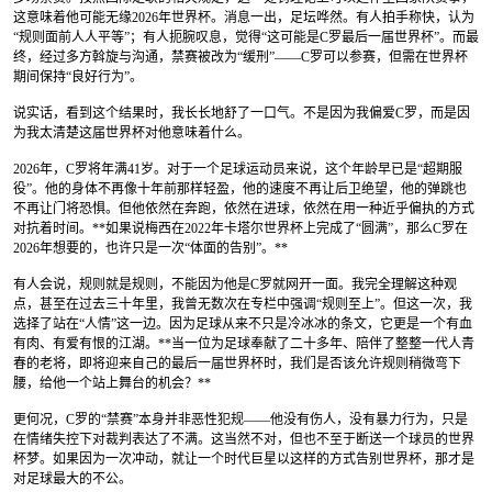
这意味着他可能无缘2026年世界杯。消息一出，足坛哗然。有人拍手称快，认为
“规则面前人人平等”；有人扼腕叹息，觉得“这可能是C罗最后一届世界杯”。而最
终，经过多方斡旋与沟通，禁赛被改为“缓刑”——C罗可以参赛，但需在世界杯
期间保持“良好行为”。
说实话，看到这个结果时，我长长地舒了一口气。不是因为我偏爱C罗，而是因
为我太清楚这届世界杯对他意味着什么。
2026年，C罗将年满41岁。对于一个足球运动员来说，这个年龄早已是“超期服
役”。他的身体不再像十年前那样轻盈，他的速度不再让后卫绝望，他的弹跳也
不再让门将恐惧。但他依然在奔跑，依然在进球，依然在用一种近乎偏执的方式
对抗着时间。**如果说梅西在2022年卡塔尔世界杯上完成了“圆满”，那么C罗在
2026年想要的，也许只是一次“体面的告别”。**
有人会说，规则就是规则，不能因为他是C罗就网开一面。我完全理解这种观
点，甚至在过去三十年里，我曾无数次在专栏中强调“规则至上”。但这一次，我
选择了站在“人情”这一边。因为足球从来不只是冷冰冰的条文，它更是一个有血
有肉、有爱有恨的江湖。**当一位为足球奉献了二十多年、陪伴了整整一代人青
春的老将，即将迎来自己的最后一届世界杯时，我们是否该允许规则稍微弯下
腰，给他一个站上舞台的机会？**
更何况，C罗的“禁赛”本身并非恶性犯规——他没有伤人，没有暴力行为，只是
在情绪失控下对裁判表达了不满。这当然不对，但也不至于断送一个球员的世界
杯梦。如果因为一次冲动，就让一个时代巨星以这样的方式告别世界杯，那才是
对足球最大的不公。