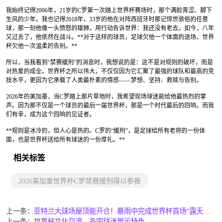
我始终记得2006年，21岁的C罗第一次踏上世界杯赛场时，那个满脸青涩、脚下
生风的少年。我也记得2018年，33岁的他在对阵西班牙时那记惊世骇俗的任意
球，那一刻他像一头愤怒的雄狮，用行动告诉世界：我还没有老去。如今，八年
又过去了，他依然在战斗。**对于这样的球员，足球欠他一个体面的退场，世界
杯欠他一次温柔的告别。**
所以，当我看到“禁赛缓刑”的消息时，我想说的是：这不是对规则的破坏，而是
对热爱的成全。世界杯之所以伟大，不仅仅因为它汇聚了最强的球队和最高的竞
技水平，更因为它承载了人类最朴素的情感——梦想、坚持、救赎与告别。
2026年的美加墨，当C罗踏上那片草地时，我希望现场球迷能给他最热烈的掌
声。因为那不仅是一个球员的最后一届世界杯，那是一个时代最后的回响。而我
们有幸，成为这个回响的见证者。
**规则是冰冷的，但人心是热的。C罗的“缓刑”，是足球给所有老将的一份体
面，也是世界杯送给所有球迷的一份厚礼。**
相关标签
2026美加墨世界杯C罗禁赛缓刑得以参赛
上一条：
亚特兰大球场屋顶能开合！暴雨中完成世界杯首场“露天决赛”
上一条：
世界杯文化交流，各国球迷展示特色